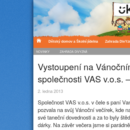
Dětský domov a Školní jídelna
Zahrada DivYz
NOVINKY
ZAHRADA DIVYZNÁ
Vystoupení na Vánoční
společnosti VAS v.o.s. 
2. ledna 2013
Společnost VAS v.o.s. v čele s paní Va
pozvala na svůj Vánoční večírek, kde n
své taneční dovednosti a za to byly ště
dárky. Na závěr večera jsme si parádně 