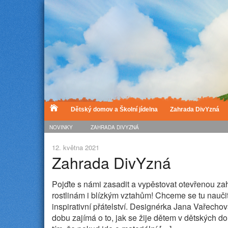
Dětský domov a Školní jídelna
Zahrada DivYzná
NOVINKY
ZAHRADA DIVYZNÁ
12. května 2021
Zahrada DivYzná
Pojďte s námi zasadit a vypěstovat otevřenou zah
rostlinám i blízkým vztahům! Chceme se tu naučit 
inspirativní přátelství. Designérka Jana Vařecho
dobu zajímá o to, jak se žije dětem v dětských 