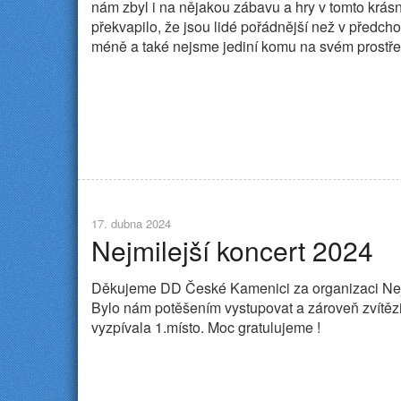
nám zbyl i na nějakou zábavu a hry v tomto krás
překvapilo, že jsou lidé pořádnější než v předch
méně a také nejsme jediní komu na svém prostřed
17. dubna 2024
Nejmilejší koncert 2024
Děkujeme DD České Kamenici za organizaci Nej
Bylo nám potěšením vystupovat a zároveň zvítězi
vyzpívala 1.místo. Moc gratulujeme !