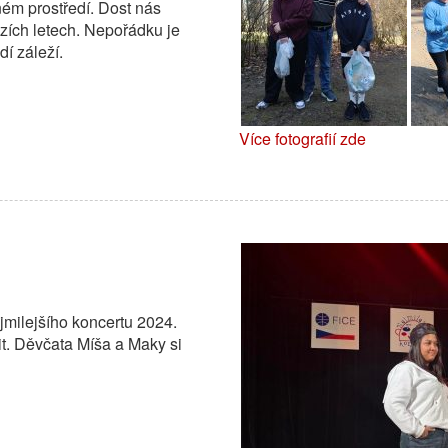
ném prostředí. Dost nás
ozích letech. Nepořádku je
í záleží.
Více fotografií zde
milejšího koncertu 2024.
t. Děvčata Míša a Maky si