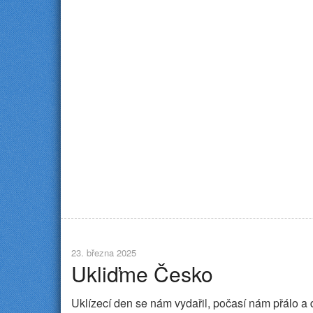
23. března 2025
Ukliďme Česko
Uklízecí den se nám vydařil, počasí nám přálo a d