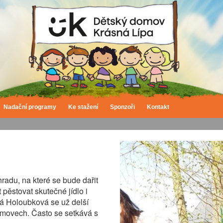
Nadační programy
Ke stažení
Sponzoři
Kontakt
radu, na které se bude dařit
pěstovat skutečné jídlo i
vá Holoubková se už delší
domovech. Často se setkává s