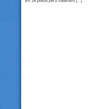
tím, že pokud jde o materiální […]