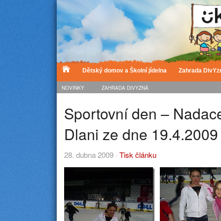
Dětský domov a Školní jídelna
Zahrada DivYz
NOVINKY
ZAHRADA DIVYZNÁ
Sportovní den – Nadac
Dlani ze dne 19.4.2009
28. dubna 2009 ·
Tisk článku