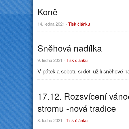
Koně
14. ledna 2021 ·
Tisk článku
Sněhová nadílka
9. ledna 2021 ·
Tisk článku
V pátek a sobotu si děti užili sněhové nad
17.12. Rozsvícení váno
stromu -nová tradice
8. ledna 2021 ·
Tisk článku