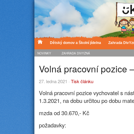
Dětský domov a Školní jídelna
Zahrada DivYz
NOVINKY
ZAHRADA DIVYZNÁ
Volná pracovní pozice –
27. ledna 2021 ·
Tisk článku
Volná pracovní pozice vychovatel s ná
1.3.2021, na dobu určitou po dobu mat
mzda od 30.670,- Kč
požadavky: