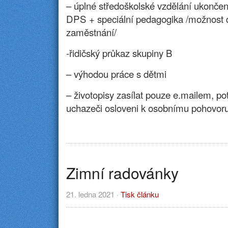
– úplné středoškolské vzdělání ukončen
DPS + speciální pedagogika /možnost d
zaměstnání/
-řidičský průkaz skupiny B
– výhodou práce s dětmi
– životopisy zasílat pouze e.mailem, po
uchazeči osloveni k osobnímu pohovor
Zimní radovánky
21. ledna 2021 ·
Tisk článku