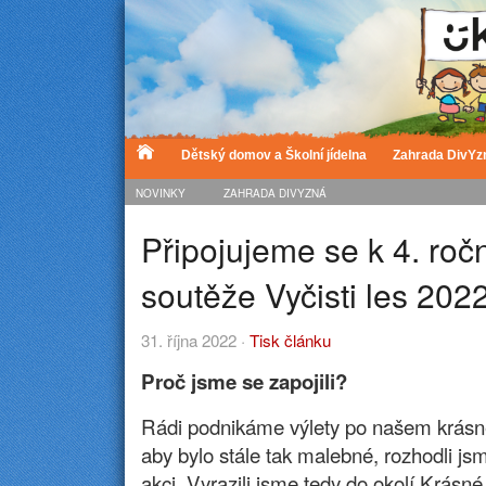
Dětský domov a Školní jídelna
Zahrada DivYz
NOVINKY
ZAHRADA DIVYZNÁ
Připojujeme se k 4. roč
soutěže Vyčisti les 202
31. října 2022 ·
Tisk článku
Proč jsme se zapojili?
Rádi podnikáme výlety po našem krásné
aby bylo stále tak malebné, rozhodli jsm
akci. Vyrazili jsme tedy do okolí Krásné