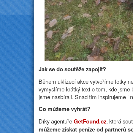
Jak se do soutěže zapojit?
Během uklízecí akce vytvoříme fotky n
vymyslíme krátký text o tom, kde jsme 
jsme nasbírali. Snad tím inspirujeme i 
Co můžeme vyhrát?
Díky agentuře
, která sou
GetFound.cz
můžeme získat peníze od partnerů s