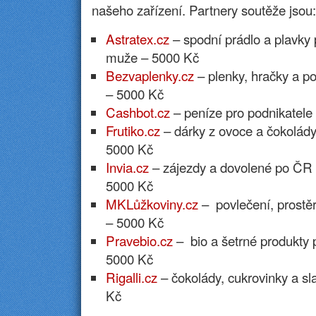
našeho zařízení. Partnery soutěže jsou:
Astratex.cz
– spodní prádlo a plavky p
muže – 5000 Kč
Bezvaplenky.cz
– plenky, hračky a p
– 5000 Kč
Cashbot.cz
– peníze pro podnikatele
Frutiko.cz
– dárky z ovoce a čokolády,
5000 Kč
Invia.cz
– zájezdy a dovolené po ČR 
5000 Kč
MKLůžkoviny.cz
– povlečení, prostěr
– 5000 Kč
Pravebio.cz
– bio a šetrné produkty 
5000 Kč
Rigalli.cz
– čokolády, cukrovinky a sl
Kč