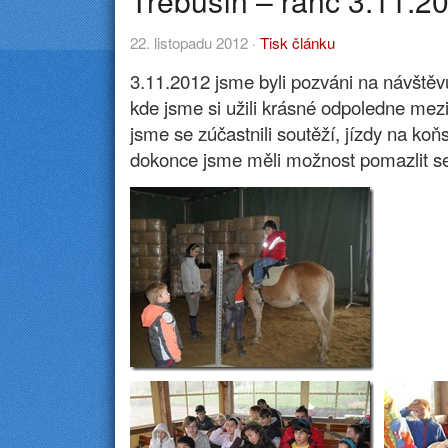
Třebušín – ranč 3.11.2
22. listopadu 2012 ·
Tisk článku
3.11.2012 jsme byli pozváni na návštěv
kde jsme si užili krásné odpoledne mez
jsme se zúčastnili soutěží, jízdy na ko
dokonce jsme měli možnost pomazlit s