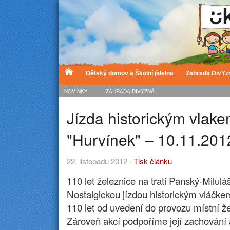
Dětský domov a Školní jídelna
Zahrada DivYz
NOVINKY
ZAHRADA DIVYZNÁ
Jízda historickým vlak
"Hurvínek" – 10.11.201
22. listopadu 2012 ·
Tisk článku
110 let železnice na trati Panský-Milulá
Nostalgickou jízdou historickým vláčk
110 let od uvedení do provozu místní žel
Zároveň akcí podpoříme její zachování