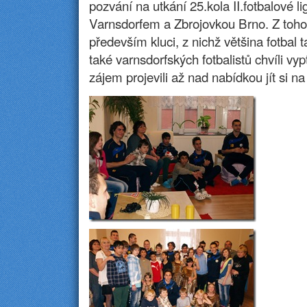
pozvání na utkání 25.kola II.fotbalové l
Varnsdorfem a Zbrojovkou Brno. Z toho
především kluci, z nichž většina fotbal t
také varnsdorfských fotbalistů chvíli vypt
zájem projevili až nad nabídkou jít si na