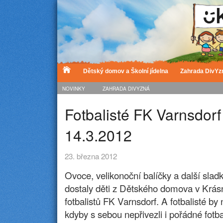
Dětský domov a Školní jídelna
Zahrada DivYz
NOVINKY
ZAHRADA DIVYZNÁ
Fotbalisté FK Varnsdorf
14.3.2012
23. března 2012
Ovoce, velikonoční balíčky a další sladk
dostaly děti z Dětského domova v Krás
fotbalistů FK Varnsdorf. A fotbalisté by n
kdyby s sebou nepřivezli i pořádné fotb