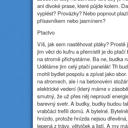
ani divoké prase, které půjde kolem. D
vyplést? Provázky? Nebo popnout plazi
přísavníkem nebo jasmínem?
Ptactvo
Víš, jak sem nastěhovat ptáky? Prostě jí
jim věci do kufru a přemístit je do ptačí
na stromě přichystáme. Ba ne, budka n
Uděláme jim celý ptačí panelák! Tři bu
mohli bydlet pospolu a zpívat jako sbor
na stromech, ale i na betonovém stožáru
elektrické vedení (který máme v zásobě
smutný, že už přes něj neproudí energ
barevný svetr. A budky, budky budou ta
vrabčáci trefili domů. A bytelné. Bytelně
hnízdo, protože hnízda nejsou dřevěná,
lepená z trávy, větviček a listí. A my 