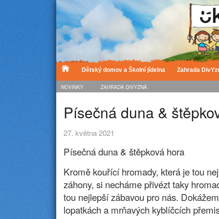
Dětský domov a Školní jídelna
Zahrada DivYz
NOVINKY
ZAHRADA DIVYZNÁ
Písečná duna & štěpko
27. května 2021
Písečná duna & štěpková hora
Kromě kouřící hromady, která je tou nej
záhony, si necháme přivézt taky hromad
tou nejlepší zábavou pro nás. Dokáže
lopatkách a mrňavých kyblíčcích přemis