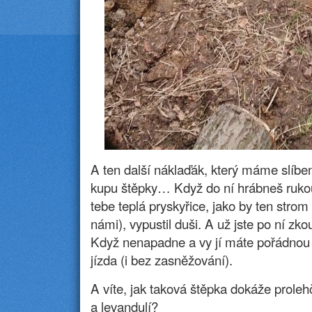
A ten další náklaďák, který máme slíbe
kupu štěpky… Když do ní hrábneš ruko
tebe teplá pryskyřice, jako by ten strom
námi), vypustil duši. A už jste po ní zk
Když nenapadne a vy jí máte pořádnou 
jízda (i bez zasněžování).
A víte, jak taková štěpka dokáže proleh
a levandulí?