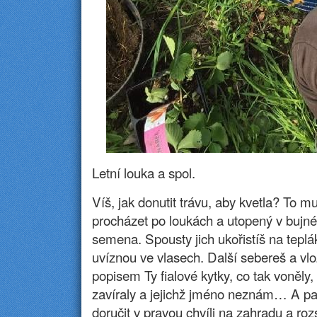
Letní louka a spol.
Víš, jak donutit trávu, aby kvetla? To 
procházet po loukách a utopený v bujné 
semena. Spousty jich ukořistíš na teplák
uvíznou ve vlasech. Další sebereš a vlo
popisem Ty fialové kytky, co tak voněly
zavíraly a jejichž jméno neznám… A pa
doručit v pravou chvíli na zahradu a ro