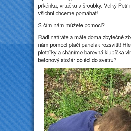
prkénka, vrtačku a šroubky. Velký Petr
všichni chceme pomáhat!
S čím nám můžete pomoci?
Rádi natíráte a máte doma zbytečné zby
nám pomoci ptačí panelák rozsvítit! H
pletařky a sháníme barevná klubíčka v
betonový stožár obléci do svetru?