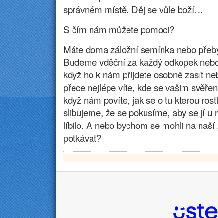
správném místě. Děj se vůle boží…
S čím nám můžete pomoci?
Máte doma záložní semínka nebo přeb
Budeme vděční za každý odkopek nebo 
když ho k nám přijdete osobně zasít ne
přece nejlépe víte, kde se vašim svěře
když nám povíte, jak se o tu kterou ros
slibujeme, že se pokusíme, aby se jí u
líbilo. A nebo bychom se mohli na naší
potkávat?