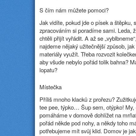
S čím nám můžete pomoci?
Jak vidíte, pokud jde o písek a štěpku, s
zpracováním si poradíme sami. Leda, ž
chtěli přijít vyřádit. A až se „vyblbnem
najdeme nějaký užitečnější způsob, jak
materiály využít. Třeba rozvozit kolečke
aby všude nebylo pořád tolik bahna? M
lopatu?
Místečka
Příliš mnoho klacků z prořezu? Zužitk
tee pee, týpko… Šup sem, otýpko! My, c
pomáháme v domově dohlížet na mrňat
pořád někde pod nohy, a někdy toho m
potřebujeme mít svůj klid. Domov je jak